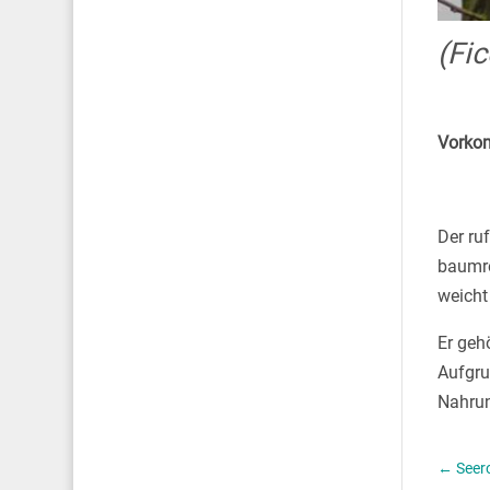
(Fi
Vorko
Der ru
baumre
weicht
Er geh
Aufgru
Nahrun
←
Seer