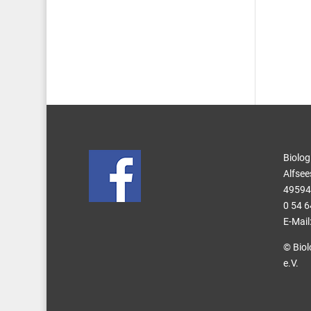
Biolog
Alfsee
49594
0 54 6
E-Mail
© Biol
e.V.